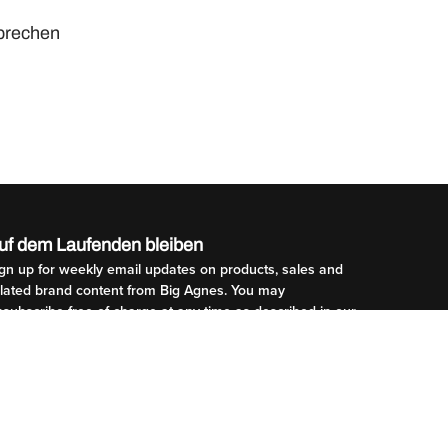
sprechen
uf dem Laufenden bleiben
gn up for weekly email updates on products, sales and
elated brand content from Big Agnes. You may
subscribe free of charge at any time as described in our
rivacy Policy
.
CONTINUE