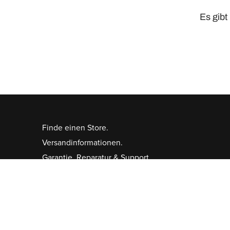
Es gibt
Finde einen Store.
Versandinformationen.
Garantie, Reparatur & Support.
Big Agnes Katalog
Produktregistrierung.
Kontakt.
Right of Withdrawal