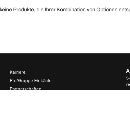
 keine Produkte, die Ihrer Kombination von Optionen ent
A
Karriere.
Si
Pro/Gruppe Einkäufe.
r
Partnerschaften.
un
P
Sponsoring/Spenden.
Bob Swanson Förderprogramm.
Cookie-Einstellungen