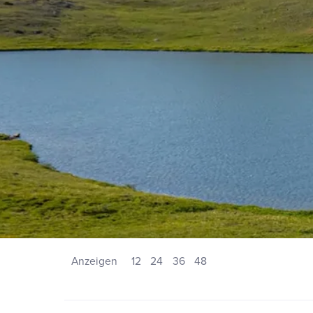
Anzeigen
12
24
36
48