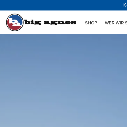
K
Shop.
Wer wir sind.
Innovation.
Support.
SHOP.
WER WIR S