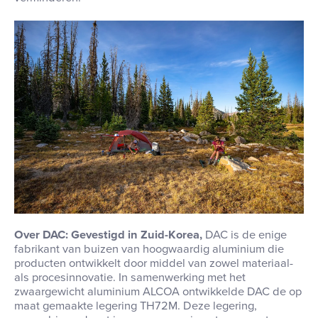
Over DAC: Gevestigd in Zuid-Korea,
DAC is de enige
fabrikant van buizen van hoogwaardig aluminium die
producten ontwikkelt door middel van zowel materiaal-
als procesinnovatie
.
In samenwerking met het
zwaargewicht aluminium ALCOA ontwikkelde DAC de op
maat gemaakte legering TH72M
.
Deze legering,