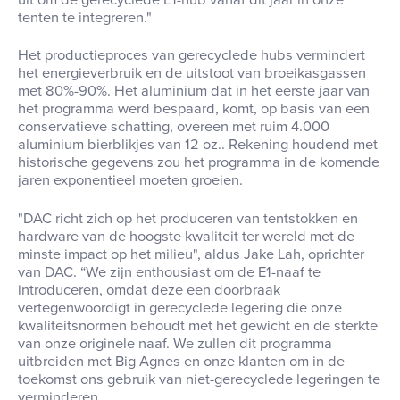
tenten te integreren
.
"
Het productieproces van gerecyclede hubs vermindert
het energieverbruik en de uitstoot van broeikasgassen
met 80%-90%
.
Het aluminium dat in het eerste jaar van
het programma werd bespaard, komt, op basis van een
conservatieve schatting, overeen met ruim 4.000
aluminium bierblikjes van 12 oz.
.
Rekening houdend met
historische gegevens zou het programma in de komende
jaren exponentieel moeten groeien
.
"DAC richt zich op het produceren van tentstokken en
hardware van de hoogste kwaliteit ter wereld met de
minste impact op het milieu", aldus Jake Lah, oprichter
van DAC
.
“We zijn enthousiast om de E1-naaf te
introduceren, omdat deze een doorbraak
vertegenwoordigt in gerecyclede legering die onze
kwaliteitsnormen behoudt met het gewicht en de sterkte
van onze originele naaf
.
We zullen dit programma
uitbreiden met
Big Agnes
en onze klanten om in de
toekomst ons gebruik van niet-gerecyclede legeringen te
verminderen
.