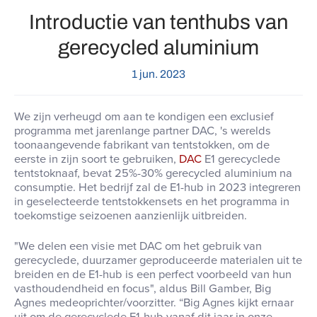
Introductie van tenthubs van
gerecycled aluminium
1 jun. 2023
We zijn verheugd om aan te kondigen
een exclusief
programma met jarenlange partner DAC, 's werelds
toonaangevende fabrikant van tentstokken, om de
eerste in zijn soort te gebruiken,
DAC
E1 gerecyclede
tentstoknaaf, bevat 25%-30% gerecycled aluminium na
consumptie
.
Het bedrijf zal de E1-hub in 2023 integreren
in geselecteerde tentstokkensets en het programma in
toekomstige seizoenen aanzienlijk uitbreiden
.
"We delen een visie met DAC om het gebruik van
gerecyclede, duurzamer geproduceerde materialen uit te
breiden en de E1-hub is een perfect voorbeeld van hun
vasthoudendheid en focus", aldus Bill Gamber,
Big
Agnes
medeoprichter/voorzitter
.
“
Big Agnes
kijkt ernaar
uit om de gerecyclede E1-hub vanaf dit jaar in onze