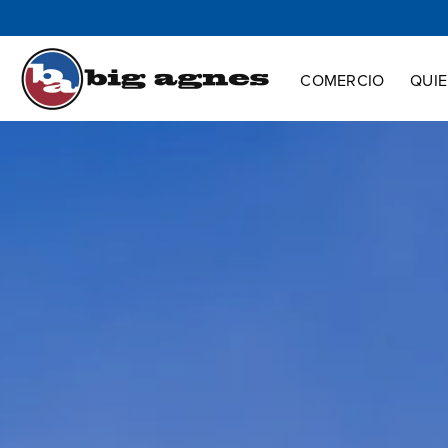
Comercio
Quienes somos
Innovación
Apoyo
COMERCIO
QUI
¡HyperBead™ e
Más ligera. Más resistente. Más i
tormenta
PROTÉGETE